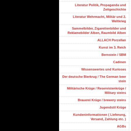
Literatur Politik, Propaganda und
Zeitgeschichte
Literatur Wehrmacht, Militär und 2.
Weltkrieg
Sammelbilder, Zigarettenbilder und
Reklamebilder Alben, Raumbild Alben
ALLACH Porzellan
Kunst im 3. Reich
Bernstein / SBM
Cadinen
Wissenswertes und Kurioses
Der deutsche Bierkrug / The German beer
stein
Militärische Krüge / Reservistenkrüge /
Military steins
Brauerei Krüge / brewery steins
Jugendstil Krüge
Kundeninformationen ( Lieferung,
Versand, Zahlung etc. )
AGBs