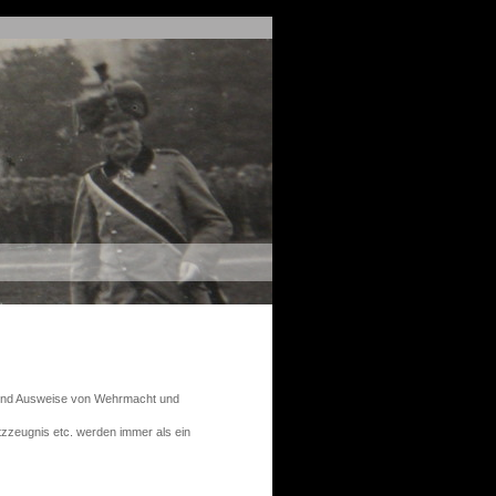
 und Ausweise von Wehrmacht und
zeugnis etc. werden immer als ein