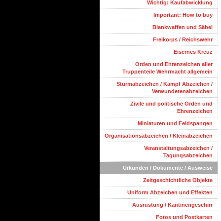
Wichtig: Kaufabwicklung
Important: How to buy
Blankwaffen und Säbel
Freikorps / Reichswehr
Eisernes Kreuz
Orden und Ehrenzeichen aller
Truppenteile Wehrmacht allgemein
Sturmabzeichen / Kampf Abzeichen /
Verwundetenabzeichen
Zivile und politische Orden und
Ehrenzeichen
Miniaturen und Feldspangen
Organisationsabzeichen / Kleinabzeichen
Veranstaltungsabzeichen /
Tagungsabzeichen
Urkunden / Dokumente / Ausweise
Zeitgeschichtliche Objekte
Uniform Abzeichen und Effekten
Ausrüstung / Kantinengeschirr
Fotos und Postkarten