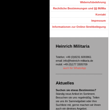
Widerrufsbelehrung
Rechtliche Bestimmungen und §§ 86/86a
Kontakt
Impressum
Informationen zur Online-Streitbeilegung
Heinrich Militaria
Telefon: +49 (0)8231 6093861
email: info@heinrich-militaria.de
mobil: +49 (0)177 3305709
auch für WhatsApp
Aktuelles
Suchen sie etwas Bestimmtes?
Ständig neue Artikel im Sortiment.
Besuchen sie uns regelmäßig. Teilen
sie uns ihr Sammelgebiet oder ihre
Suchliste mit, gerne machen wir ihnen
auch ein direktes Angebot.