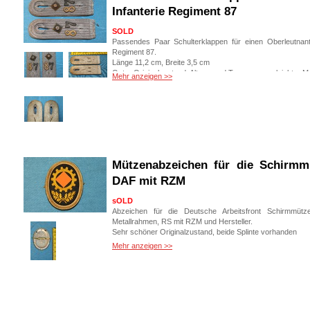
Infanterie Regiment 87
SOLD
Passendes Paar Schulterklappen für einen Oberleutnant 
Regiment 87.
Länge 11,2 cm, Breite 3,5 cm
Guter Originalzustand, Alters- und Tragespuren, leichter 
Mehr anzeigen >>
Versand Deutschland: 4,90 DHL Paket
Versand weltweit: 8,00 € Deutsche Post Einschreiben ve
Art. Nr.: EF 004
Mützenabzeichen für die Schirmm
DAF mit RZM
sOLD
Abzeichen für die Deutsche Arbeitsfront Schirmmütz
Metallrahmen, RS mit RZM und Hersteller.
Sehr schöner Originalzustand, beide Splinte vorhanden
Mehr anzeigen >>
Versand Deutschland: 5,00 DHL Paket
Versand weltweit: 6,00 € Deutsche Post Einschreiben ve
Art. Nr.: EF 005