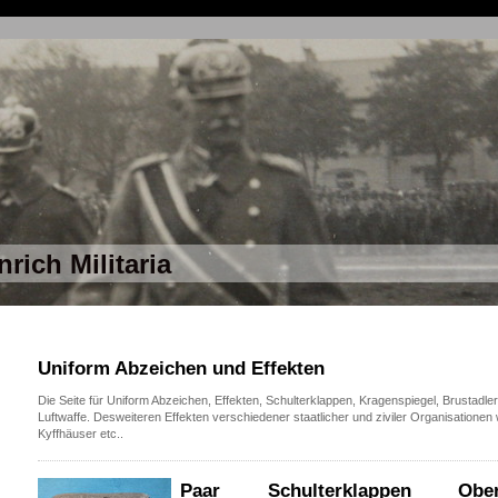
nrich Militaria
Uniform Abzeichen und Effekten
Die Seite für Uniform Abzeichen, Effekten, Schulterklappen, Kragenspiegel, Brustadl
Luftwaffe. Desweiteren Effekten verschiedener staatlicher und ziviler Organisationen
Kyffhäuser etc..
Paar Schulterklappen Oberl