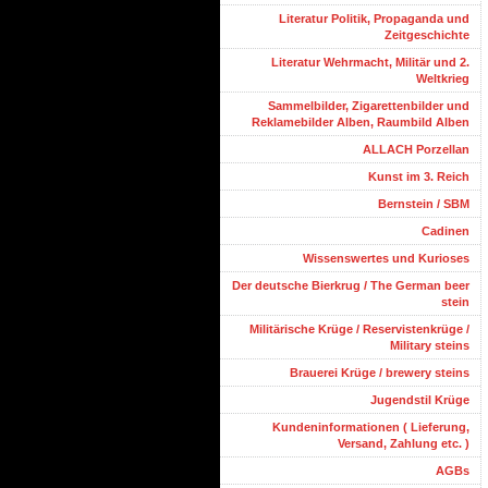
Literatur Politik, Propaganda und
Zeitgeschichte
Literatur Wehrmacht, Militär und 2.
Weltkrieg
Sammelbilder, Zigarettenbilder und
Reklamebilder Alben, Raumbild Alben
ALLACH Porzellan
Kunst im 3. Reich
Bernstein / SBM
Cadinen
Wissenswertes und Kurioses
Der deutsche Bierkrug / The German beer
stein
Militärische Krüge / Reservistenkrüge /
Military steins
Brauerei Krüge / brewery steins
Jugendstil Krüge
Kundeninformationen ( Lieferung,
Versand, Zahlung etc. )
AGBs