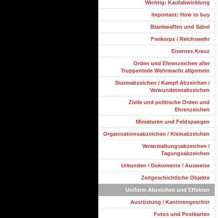
Wichtig: Kaufabwicklung
Important: How to buy
Blankwaffen und Säbel
Freikorps / Reichswehr
Eisernes Kreuz
Orden und Ehrenzeichen aller
Truppenteile Wehrmacht allgemein
Sturmabzeichen / Kampf Abzeichen /
Verwundetenabzeichen
Zivile und politische Orden und
Ehrenzeichen
Miniaturen und Feldspangen
Organisationsabzeichen / Kleinabzeichen
Veranstaltungsabzeichen /
Tagungsabzeichen
Urkunden / Dokumente / Ausweise
Zeitgeschichtliche Objekte
Uniform Abzeichen und Effekten
Ausrüstung / Kantinengeschirr
Fotos und Postkarten