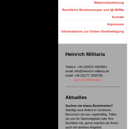
Widerrufsbelehrung
Rechtliche Bestimmungen und §§ 86/86a
Kontakt
Impressum
Informationen zur Online-Streitbeilegung
Heinrich Militaria
Telefon: +49 (0)8231 6093861
email: info@heinrich-militaria.de
mobil: +49 (0)177 3305709
auch für WhatsApp
Aktuelles
Suchen sie etwas Bestimmtes?
Ständig neue Artikel im Sortiment.
Besuchen sie uns regelmäßig. Teilen
sie uns ihr Sammelgebiet oder ihre
Suchliste mit, gerne machen wir ihnen
auch ein direktes Angebot.