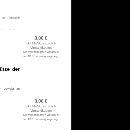
im Infanterie
Mottenschaden.
0,00
€
inkl. MwSt., zuzüglich
rsichert
Versandkosten
Die Versandkosten werden in
der AB / Rechnung angezeigt.
ütze der
e, gewebt im
0,00
€
inkl. MwSt., zuzüglich
rsichert
Versandkosten
Die Versandkosten werden in
der AB / Rechnung angezeigt.