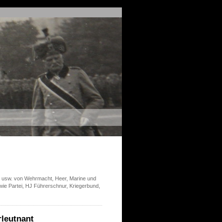
er usw. von Wehrmacht, Heer, Marine und
 wie Partei, HJ Führerschnur, Kriegerbund,
eutnant