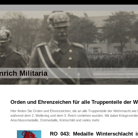
nrich Militaria
Orden und Ehrenzeichen für alle Truppenteile der 
Hier finden Sie Orden und Ehrenzeichen, die an alle Truppenteile der Wehrmacht wie
während dem 2. Weltkrieg und dem 3. Reich verliehen wurden. Mit dabei Kriegsverdi
Anschlussmedaille, Ostmedaille, Krimschild und vieles mehr.
RO 043: Medaille Winterschlacht 