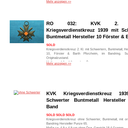
Mehr anzeigen >>
Versand Deutschland: 3,60 Deutsche Post Brief Einschrei
Versand weltweit: 6,50 € Deutsche Post Einschreiben ve
Art. Nr.: RO 022
RO 032: KVK 2. K
Kriegsverdienstkreuz 1939 mit Sc
Buntmetall Hersteller 10 Förster & 
SOLD
Kriegsverdienstkreuz 2. Kl. mit Schwertern, Buntmetall, He
10, Förster & Barth Pforzheim, im Bandring. Su
Originalzustand.
Maße ca. 4,9 x 4,9 cm ohne Öse
Mehr anzeigen >>
Versand Deutschland: 3,60 Deutsche Post Brief Einschrei
Versand weltweit: 6,50 € Deutsche Post Einschreiben ve
Art. Nr.: RO 032
KVK Kriegsverdienstkreuz 19
Schwerter Buntmetall Herstelle
Band
SOLD SOLD SOLD
Kriegsverdienstkreuz ohne Schwerter, Buntmetall, mit or
Bandring Hersteller Punze 65.
Maße ca. 4,9 x 4,9 cm ohne Öse, Gewicht 18,4 Gramm