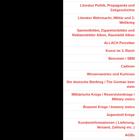
Literatur Politik, Propaganda und
Zeitgeschichte
Literatur Wehrmacht, Militär und 2.
Weltkrieg
Sammelbilder, Zigarettenbilder und
Reklamebilder Alben, Raumbild Alben
ALLACH Porzellan
Kunst im 3. Reich
Bernstein / SBM
Cadinen
Wissenswertes und Kurioses
Der deutsche Bierkrug / The German beer
stein
Militärische Krüge / Reservistenkrüge /
Military steins
Brauerei Krüge / brewery steins
Jugendstil Krüge
Kundeninformationen ( Lieferung,
Versand, Zahlung etc. )
AGBs