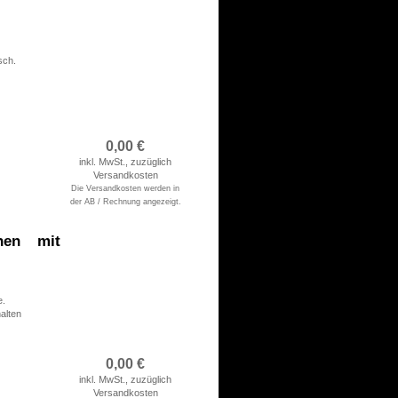
sch.
rsichert
0,00
€
inkl. MwSt., zuzüglich
Versandkosten
Die Versandkosten werden in
der AB / Rechnung angezeigt.
hen mit
e.
alten
rsichert
0,00
€
inkl. MwSt., zuzüglich
Versandkosten