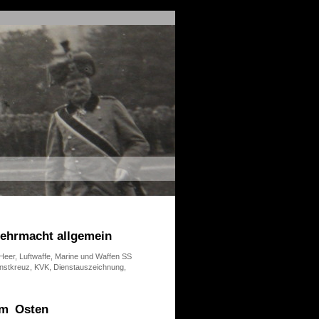
Wehrmacht allgemein
 Heer, Luftwaffe, Marine und Waffen SS
enstkreuz, KVK, Dienstauszeichnung,
im Osten