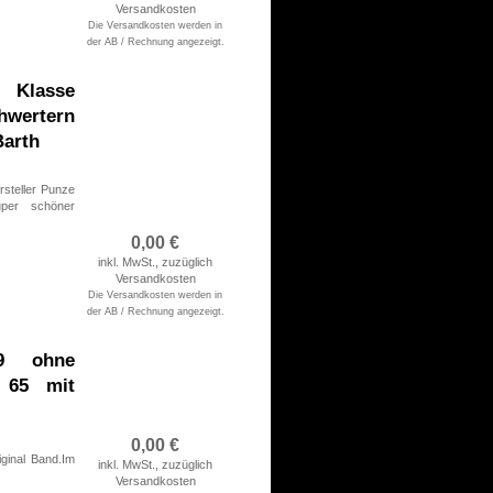
Versandkosten
ben
Die Versandkosten werden in
rsichert
der AB / Rechnung angezeigt.
lasse
hwertern
Barth
rsteller Punze
per schöner
0,00
€
inkl. MwSt., zuzüglich
ben
Versandkosten
rsichert
Die Versandkosten werden in
der AB / Rechnung angezeigt.
39 ohne
r 65 mit
0,00
€
iginal Band.Im
inkl. MwSt., zuzüglich
Versandkosten