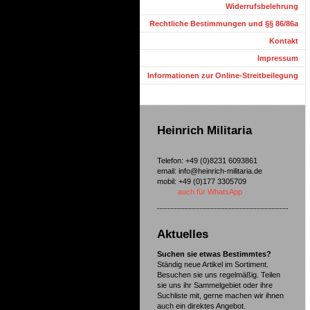
Widerrufsbelehrung
Rechtliche Bestimmungen und §§ 86/86a
Kontakt
Impressum
Informationen zur Online-Streitbeilegung
Heinrich Militaria
Telefon: +49 (0)8231 6093861
email: info@heinrich-militaria.de
mobil: +49 (0)177 3305709
auch für WhatsApp
Aktuelles
Suchen sie etwas Bestimmtes?
Ständig neue Artikel im Sortiment.
Besuchen sie uns regelmäßig. Teilen
sie uns ihr Sammelgebiet oder ihre
Suchliste mit, gerne machen wir ihnen
auch ein direktes Angebot.