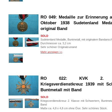
RO 049: Medaille zur Erinnerung a
Oktober 1938 Sudetenland Meda
original Band
S
OLD
Sudetenland Medaille, Buntmetall, mit originalem Bandansch
Durchmesser ca. 3,2 cm
Sehr schöner Originalzustand
Mehr anzeigen >>
Versand Deutschland: 3,00 € Einschreiben
Versand weltweit: 4,00 € Deutsche Post Einschreiben ve
Art. Nr.: RO 049
RO 022: KVK 2. K
Kriegsverdienstkreuz 1939 mit Sc
Buntmetall mit Band
SOLD
Kriegsverdienstkreuz 2. Klasse mit Schwertern, Buntmetall
Band
Maße ca. 4,8 x 4,8 cm ohne Öse. Sehr schönes Stück.