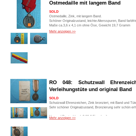
Ostmedaille mit langem Band
SOLD
Ostmedaille, Zink, mit langem Band.
Schöner Originalzustand, leichte Altersspuren, Band farbfri
Maße ca.3,6 x 4,1 cm ohne Öse, Gewicht 19,7 Gramm
Mehr anzeigen >>
Versand Deutschland: 3,80 € Einschreiben
Versand weltweit: 6,50 € Deutsche Post Einschreiben ve
Art. Nr.: RO 043
RO 048: Schutzwall Ehrenzeic
Verleihungstüte und original Band
SOLD
Schutzwall Ehrenzeichen, Zink bronziert, mit Band und Tüt
Sehr schöner Originalzustand, Bronzierung sehr schön erh
Versand Deutschland: 3,80 € Einschreiben
Mehr anzeigen >>
Versand weltweit: 6,50 € Deutsche Post Einschreiben ve
Art. Nr.: RO 048