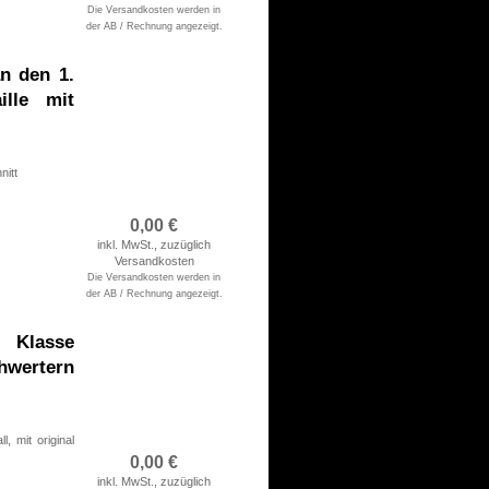
Die Versandkosten werden in
der AB / Rechnung angezeigt.
n den 1.
ille mit
nitt
0,00
€
inkl. MwSt., zuzüglich
rsichert
Versandkosten
Die Versandkosten werden in
der AB / Rechnung angezeigt.
lasse
hwertern
, mit original
0,00
€
inkl. MwSt., zuzüglich