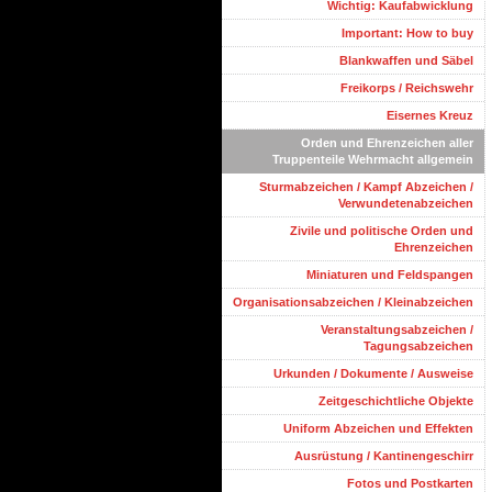
Wichtig: Kaufabwicklung
Important: How to buy
Blankwaffen und Säbel
Freikorps / Reichswehr
Eisernes Kreuz
Orden und Ehrenzeichen aller
Truppenteile Wehrmacht allgemein
Sturmabzeichen / Kampf Abzeichen /
Verwundetenabzeichen
Zivile und politische Orden und
Ehrenzeichen
Miniaturen und Feldspangen
Organisationsabzeichen / Kleinabzeichen
Veranstaltungsabzeichen /
Tagungsabzeichen
Urkunden / Dokumente / Ausweise
Zeitgeschichtliche Objekte
Uniform Abzeichen und Effekten
Ausrüstung / Kantinengeschirr
Fotos und Postkarten