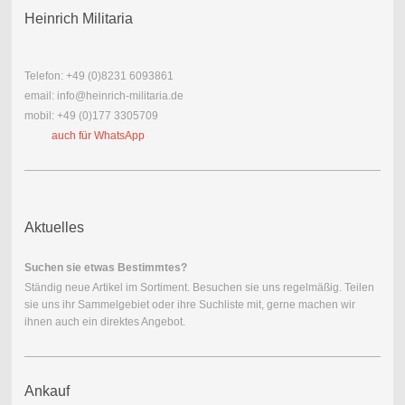
minimale Alters- und
Tragespuren,
Heinrich Militaria
Vergoldung zu 100%
erhalten.
Masse ca. 3,7 x 4,5 cm,
Gewicht 33 Gramm
Telefon: +49 (0)8231 6093861
email: info@heinrich-militaria.de
mobil: +49 (0)177 3305709
Versand
auch für WhatsApp
Deutschland: 4,90 €
DHL Paket
Versand weltweit:
8,00 € Deutsche Post
Einschreiben versichert
Art. Nr.: RO 009a
Aktuelles
Suchen sie etwas Bestimmtes?
Ständig neue Artikel im Sortiment. Besuchen sie uns regelmäßig. Teilen
sie uns ihr Sammelgebiet oder ihre Suchliste mit, gerne machen wir
ihnen auch ein direktes Angebot.
Ankauf