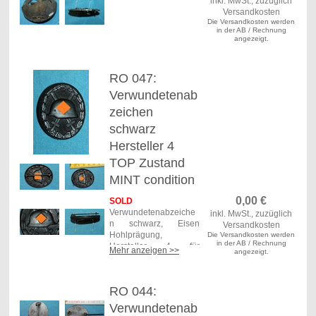
inkl. MwSt., zuzüglich
stellenweise migriert, N
Versandkosten
adelhaken fehlt, Alters-
Die Versandkosten werden
und Tragespuren.
in der AB / Rechnung
Maße ca. 4,2 x 6,1 cm,
angezeigt.
Gewicht 30,8 Gramm
Versand
RO 047:
Deutschland: 5,50 €
DHL Paket
Verwundetenab
Versand weltweit:
zeichen
8,50 € Deutsche Post
Einschreiben versichert
schwarz
Art. Nr.: RO 053
Hersteller 4
TOP Zustand
MINT condition
0,00
€
SOLD
Verwundetenabzeiche
inkl. MwSt., zuzüglich
n schwarz, Eisen
Versandkosten
Hohlprägung,
Die Versandkosten werden
in der AB / Rechnung
Hersteller 4 für
Mehr anzeigen >>
angezeigt.
Steinhauer & Lück
Lüdenscheid.
Super schöner
RO 044:
Originalzustand,
original Lack zu 100%
Verwundetenab
erhalten, nur minimal