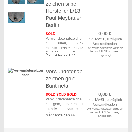
zeichen silber
getragenes Stück.
Hersteller L/13
Versand
Paul Meybauer
Deutschland: 3,80 €
Einschreiben
Berlin
Versand weltweit:
6,50 € Deutsche Post
0,00
€
SOLD
Einschreiben versichert
Verwundetenabzeiche
inkl. MwSt., zuzüglich
Art. Nr.: RO 047
n silber, Zink
Versandkosten
massiv, Hersteller L/13
Die Versandkosten werden
in der AB / Rechnung
Paul Meybauer Berlin.
Mehr anzeigen >>
angezeigt.
Leichte Tragespuren,
Versilberung verblasst.
Masse ca. 3,7 x 4,5 cm,
Verwundetenab
Gewicht 24 Gramm
zeichen gold
Buntmetall
Versand
0,00
€
SOLD SOLD SOLD
Deutschland: 5,50 €
Verwundetenabzeiche
DHL Paket
inkl. MwSt., zuzüglich
n gold, Buntmetall
Versand weltweit:
Versandkosten
massiv, vergoldet,
Die Versandkosten werden
8,50 € Deutsche Post
in der AB / Rechnung
eckiger
Einschreiben versichert
Mehr anzeigen >>
angezeigt.
Nadelhaken. Sehr
Art. Nr.: RO 008
schöner
Originalzustand, nur