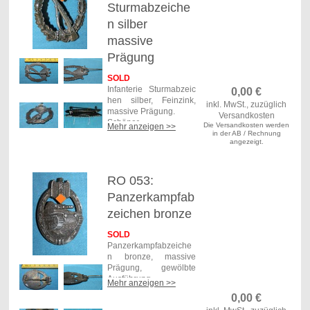
Sturmabzeiche
n silber
massive
Prägung
SOLD
Infanterie Sturmabzeic
0,00
€
hen silber, Feinzink,
inkl. MwSt., zuzüglich
massive Prägung.
Versandkosten
Schöner
Die Versandkosten werden
Mehr anzeigen >>
Originalzustand,
in der AB / Rechnung
angezeigt.
Versilberung migriert,
Nadelhaken alt
repariert.
Masse ca. 4,7 x 6,3 cm,
RO 053:
Gewicht 23,6 Gramm
Panzerkampfab
Versand
zeichen bronze
Deutschland: 5,50 €
DHL Paket
SOLD
Versand weltweit:
Panzerkampfabzeiche
8,50 € Deutsche Post
n bronze, massive
Einschreiben versichert
Prägung, gewölbte
Art. Nr.: RO 054
Ausführung.
Mehr anzeigen >>
Bronzierung altersbedi
0,00
€
ngt