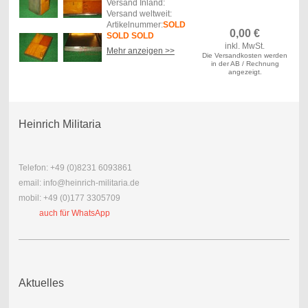
Versand Inland:
Versand weltweit:
Artikelnummer:
SOLD
0,00
€
SOLD SOLD
inkl. MwSt.
Mehr anzeigen >>
Die Versandkosten werden
Beschreibung
in der AB / Rechnung
Silberetui mit Bernstein
angezeigt.
der SBM um 1930 mit
Herstellerpunze und
Silberstempel 935 im
Rand. Masse 8 x 1,4
Heinrich Militaria
x 5,5 cm. Sehr schöner
Originalzustand. Einige
kleine
gebrauchsbedingte
Telefon: +49 (0)8231 6093861
Chips im Bernstein.
email: info@heinrich-militaria.de
mobil: +49 (0)177 3305709
auch für WhatsApp
Aktuelles