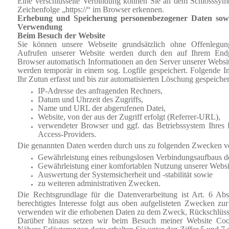
Eine verschlüsselte Verbindung können Sie
an dem Schlosssymb
Zeichenfolge „https://“ im Browser erkennen.
Erhebung und Speicherung personenbezogener Daten sow
Verwendung
Beim Besuch der Website
Sie können unsere Webseite grundsätzlich ohne Offenlegung 
Aufrufen unserer Website werden durch den auf Ihrem En
Browser automatisch Informationen an den Server unserer Websit
werden temporär in einem sog. Logfile gespeichert. Folgende 
Ihr Zutun erfasst und bis zur automatisierten Löschung gespeicher
IP-Adresse des anfragenden Rechners,
Datum und Uhrzeit des Zugriffs,
Name und URL der abgerufenen Datei,
Website, von der aus der Zugriff erfolgt (Referrer-URL),
verwendeter Browser und ggf. das Betriebssystem Ihres
Access-Providers.
Die genannten Daten werden durch uns zu folgenden Zwecken ver
Gewährleistung eines reibungslosen Verbindungsaufbaus d
Gewährleistung einer komfortablen Nutzung unserer Websi
Auswertung der Systemsicherheit und -stabilität sowie
zu weiteren administrativen Zwecken.
Die Rechtsgrundlage für die Datenverarbeitung ist Art. 6 A
berechtigtes Interesse folgt aus oben aufgelisteten Zwecken zu
verwenden wir die erhobenen Daten zu dem Zweck, Rückschlüsse 
Darüber hinaus setzen wir beim Besuch meiner Website Cook