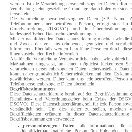
werden. Ist die Verarbeitung personenbezogener Daten erforderl
Verarbeitung keine gesetzliche Grundlage, dann holen wir stets e
Person ein.
Die Verarbeitung personenbezogener Daten (z.B. Name, An
Telefonnummer einer betroffenen Person), erfolgt stets im 
Grundverordnung (DSGVO) und in Übereinstimmung m
landesspezifischen Datenschutzbestimmungen.
Mit der nachfolgenden Datenschutzerklärung möchten wir die Ö
und Zweck der von uns erhobenen, genutzten und verarbeit
informieren. Ebenfalls werden betroffene Personen durch dies
ihnen zustehenden Rechte informiert.
Als für die Verarbeitung Verantwortliche haben wir zahlreiche 
Maßnahmen umgesetzt, um einen möglichst lückenlosen Sch
verarbeiteten personenbezogenen Daten sicherzustellen. Daten
können aber grundsätzlich Sicherheitslücken enthalten. Es kann 
gewährleistet werden. Daher
kann uns jede
betroffene Person n
Telefon personenbezogene Daten übermitteln.
Begriffsbestimmungen
Diese Datenschutzerklärung beruht auf den Begriffsbestimmung
Richtlinien- und Verordnungsgeber beim Erlass der DSGV
DSGVO). Diese Datenschutzerklärung soll für jede Person sowohl
verständlich sein. Um dies sicher zu stellen, möchten 
Begrifflichkeiten erläutern. In dieser Datenschutzerkläru
Begriffsbestimmungen verwendet:
personenbezogene Daten
“ alle Informationen, die si
„
identifizierbare natürliche Person (im Folgenden „bet