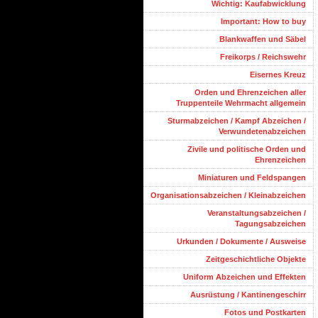
Wichtig: Kaufabwicklung
Important: How to buy
Blankwaffen und Säbel
Freikorps / Reichswehr
Eisernes Kreuz
Orden und Ehrenzeichen aller
Truppenteile Wehrmacht allgemein
Sturmabzeichen / Kampf Abzeichen /
Verwundetenabzeichen
Zivile und politische Orden und
Ehrenzeichen
Miniaturen und Feldspangen
Organisationsabzeichen / Kleinabzeichen
Veranstaltungsabzeichen /
Tagungsabzeichen
Urkunden / Dokumente / Ausweise
Zeitgeschichtliche Objekte
Uniform Abzeichen und Effekten
Ausrüstung / Kantinengeschirr
Fotos und Postkarten