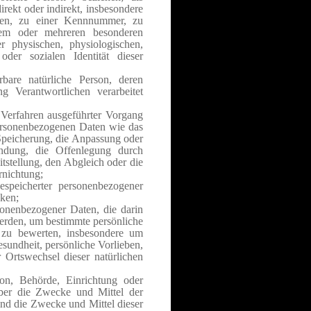
direkt oder indirekt, insbesondere
en, zu einer Kennnummer, zu
nem oder mehreren besonderen
r physischen, physiologischen,
 oder sozialen Identität dieser
ierbare natürliche Person, deren
 Verantwortlichen verarbeitet
r Verfahren ausgeführter Vorgang
ersonenbezogenen Daten wie das
 Speicherung, die Anpassung oder
ndung, die Offenlegung durch
tstellung, den Abgleich oder die
rnichtung;
espeicherter personenbezogener
nken;
rsonenbezogener Daten, die darin
erden, um bestimmte persönliche
, zu bewerten, insbesondere um
esundheit, persönliche Vorlieben,
r Ortswechsel dieser natürlichen
rson, Behörde, Einrichtung oder
über die Zwecke und Mittel der
nd die Zwecke und Mittel dieser