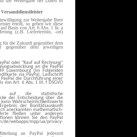
ür die Weitergabe der Daten ist
Versanddienstleister
nwilligung zur Weitergabe Ihrer
ter erteilt, so geben wir diese
auf Basis von Art. 6 Abs. 1 lit. a
rung (z.B. Liefertermin, -ort)
ng für die Zukunft gegenüber dem
der gegenüber dem jeweiligen
 PayPal oder "Kauf auf Rechnung"
lungsabwicklung an die PayPal
-2449 Luxembourg (im Folgenden
ditkarte via PayPal, Lastschrift
 PayPal die Durchführung einer
s von Art. 6 Abs. 1 lit. f DSGVO
 auf die statistische
cke der Entscheidung über die
t kann Wahrscheinlichkeitswerte
Ergebnis der Bonitätsauskunft
lich anerkannten mathematisch-
Werte fließen unter anderem
ationen können Sie den PayPal
m/de/webapps/mpp/ua/privacy-
teilung an PayPal jederzeit