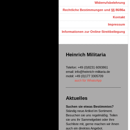
Widerrufsbelehrung
Rechtliche Bestimmungen und §§ 86/86a
Kontakt
Impressum
Informationen zur Online-Streitbeilegung
Heinrich Militaria
Telefon: +49 (0)8231 6093861
email: info@heinrich-militaria.de
mobil: +49 (0)177 3305709
auch für WhatsApp
Aktuelles
Suchen sie etwas Bestimmtes?
Ständig neue Artikel im Sortiment.
Besuchen sie uns regelmäßig. Teilen
sie uns ihr Sammelgebiet oder ihre
Suchliste mit, gerne machen wir ihnen
auch ein direktes Angebot.