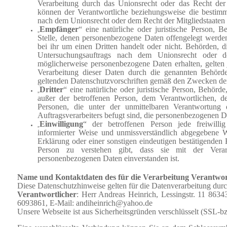
Verarbeitung durch das Unionsrecht oder das Recht der 
können der Verantwortliche beziehungsweise die bestimm
nach dem Unionsrecht oder dem Recht der Mitgliedstaaten
Empfänger
“ eine natürliche oder juristische Person, B
„
Stelle, denen personenbezogene Daten offengelegt werde
bei ihr um einen Dritten handelt oder nicht. Behörden,
Untersuchungsauftrags nach dem Unionsrecht oder d
möglicherweise personenbezogene Daten erhalten, gelten 
Verarbeitung dieser Daten durch die genannten Behörd
geltenden Datenschutzvorschriften gemäß den Zwecken der
Dritter
“ eine natürliche oder juristische Person, Behörde
„
außer der betroffenen Person, dem Verantwortlichen, d
Personen, die unter der unmittelbaren Verantwortung 
Auftragsverarbeiters befugt sind, die personenbezogenen D
Einwilligung
“ der betroffenen Person jede freiwilli
„
informierter Weise und unmissverständlich abgegebene 
Erklärung oder einer sonstigen eindeutigen bestätigenden 
Person zu verstehen gibt, dass sie mit der Verarb
personenbezogenen Daten einverstanden ist.
Name und Kontaktdaten des für die Verarbeitung Verantwor
Diese Datenschutzhinweise gelten für die Datenverarbeitung durc
Verantwortlicher
: Herr Andreas Heinrich, Lessingstr. 11 863
6093861, E-Mail: andiheinrich@yahoo.de
Unsere Webseite ist aus Sicherheitsgründen verschlüsselt (SSL-