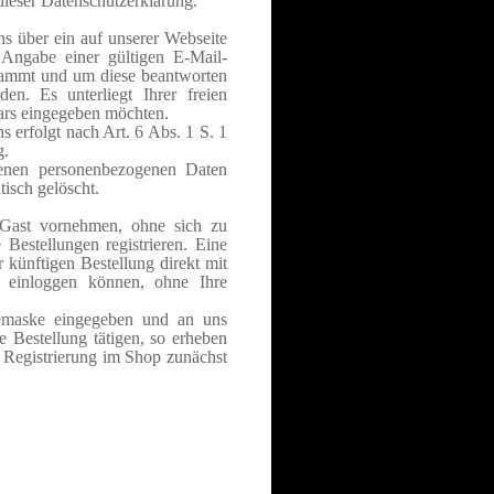
dieser Datenschutzerklärung.
ns über ein auf unserer Webseite
 Angabe einer gültigen E-Mail-
stammt und um diese beantworten
den.
Es unterliegt Ihrer freien
ars eingegeben möchten.
erfolgt nach Art. 6 Abs. 1 S. 1
g.
enen personenbezogenen Daten
isch gelöscht.
 Gast vornehmen, ohne sich zu
 Bestellungen registrieren. Eine
r künftigen Bestellung direkt mit
 einloggen können, ohne Ihre
emaske eingegeben und an uns
e Bestellung tätigen, so erheben
r Registrierung im Shop zunächst