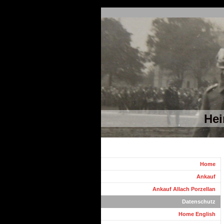
Hei
Home
Ankauf
Ankauf Allach Porzellan
Datenschutz
Home English