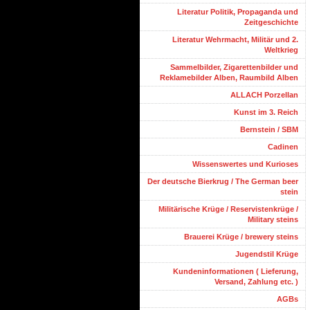
Literatur Politik, Propaganda und
Zeitgeschichte
Literatur Wehrmacht, Militär und 2.
Weltkrieg
Sammelbilder, Zigarettenbilder und
Reklamebilder Alben, Raumbild Alben
ALLACH Porzellan
Kunst im 3. Reich
Bernstein / SBM
Cadinen
Wissenswertes und Kurioses
Der deutsche Bierkrug / The German beer
stein
Militärische Krüge / Reservistenkrüge /
Military steins
Brauerei Krüge / brewery steins
Jugendstil Krüge
Kundeninformationen ( Lieferung,
Versand, Zahlung etc. )
AGBs