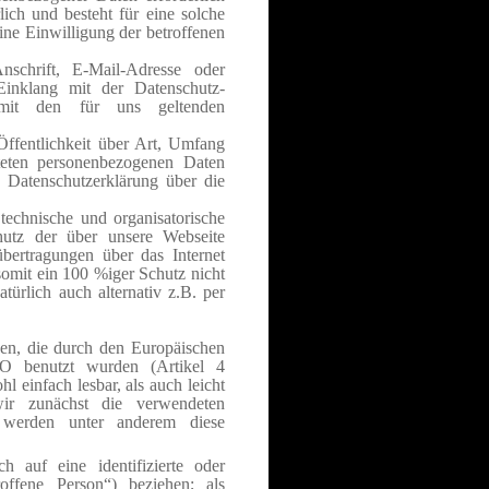
ich und besteht für eine solche
ine Einwilligung der betroffenen
schrift, E-Mail-Adresse oder
Einklang mit der Datenschutz-
it den für uns geltenden
ffentlichkeit über Art, Umfang
eten personenbezogenen Daten
e Datenschutzerklärung über die
technische und organisatorische
utz der über unsere Webseite
übertragungen über das Internet
somit ein 100 %iger Schutz nicht
atürlich auch alternativ z.B. per
en, die durch den Europäischen
O benutzt wurden (Artikel 4
 einfach lesbar, als auch leicht
wir zunächst die verwendeten
ng werden unter anderem diese
ch auf eine identifizierte oder
roffene Person“) beziehen; als