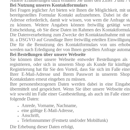
Nähere Erläuterungen dazu erhalten Sie unter den Ziffer 5 und 7 
Bei Nutzung unseres Kontaktformulars
Bei Fragen jeglicher Art bieten wir Ihnen die Möglichkeit, mit u
bereitgestelltes Formular Kontakt aufzunehmen. Dabei ist die
Adresse erforderlich, damit wir wissen, von wem die Anfrage 
zu können. Weitere Angaben können freiwillig getätigt wer
Entscheidung, ob Sie diese Daten im Rahmen des Kontaktformul
Die Datenverarbeitung zum Zwecke der Kontaktaufnahme mit uns 
lit. a DSGVO auf Grundlage Ihrer freiwillig erteilten Einwilligun
Die für die Benutzung des Kontaktformulars von uns erhob
werden nach Erledigung der von Ihnen gestellten Anfrage automat
Bei Bestellungen über unsere Webseite
Sie können über unsere Webseite entweder Bestellungen als
registrieren, oder sich in unserem Shop als Kunde für künftige
Registrierung hat für Sie den Vorteil, dass Sie sich im Falle eine
Ihrer E-Mail-Adresse und Ihrem Passwort in unserem Shop
Kontaktdaten erneut eingeben zu müssen.
Ihre personenbezogenen Daten werden dabei in eine Eingab
übermittelt und gespeichert. Wenn Sie über unsere Webseite ein
wir sowohl im Falle einer Gastbestellung, als auch im Falle eine
folgende Daten:
Anrede, Vorname, Nachname,
eine gültige E-Mail-Adresse,
Anschrift,
Telefonnummer (Festnetz und/oder Mobilfunk)
Die Erhebung dieser Daten erfolgt,