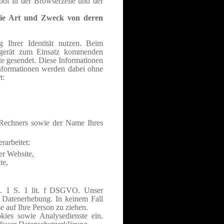
ol in der Browserzeile und der
ie Art und Zweck von deren
Ihrer Identität nutzen.
Beim
dgerät zum Einsatz kommenden
e gesendet. Diese Informationen
Informationen werden dabei ohne
t:
 Rechners sowie der Name Ihres
arbeitet:
er Website,
te,
bs. 1 S. 1 lit. f DSGVO. Unser
r Datenerhebung. In keinem Fall
auf Ihre Person zu ziehen.
ies sowie Analysedienste ein.