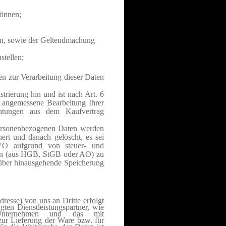
können;
en, sowie der Geltendmachung
stellen;
n zur Verarbeitung dieser Daten
trierung hin und ist nach Art. 6
angemessene Bearbeitung Ihrer
chtungen aus dem Kaufvertrag
personenbezogenen Daten werden
ert und danach gelöscht, es sei
VO aufgrund von steuer- und
ten (aus HGB, StGB oder AO) zu
arüber hinausgehende Speicherung
esse) von uns an Dritte erfolgt
gten Dienstleistungspartner, wie
-Unternehmen und das mit
 zur Lieferung der Ware bzw. für