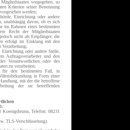
Mitgliedstaaten vorgegeben, so
ten Kriterien seiner Benennung
 vorgesehen werden;
ehörde, Einrichtung oder andere
n, unabhängig davon, ob es sich
 die im Rahmen eines bestimmten
em Recht der Mitgliedstaaten
jedoch nicht als Empfänger; die
en erfolgt im Einklang mit den
 Verarbeitung;
, Einrichtung oder andere Stelle,
em Auftragsverarbeiter und den
des Verantwortlichen oder des
aten zu verarbeiten;
g für den bestimmten Fall, in
Willensbekundung in Form einer
Handlung, mit der die betroffene
eitung der sie betreffenden
tlichen
h:
43 Koenigsbrunn, Telefon: 08231
bzw. TLS-Verschlüsselung).