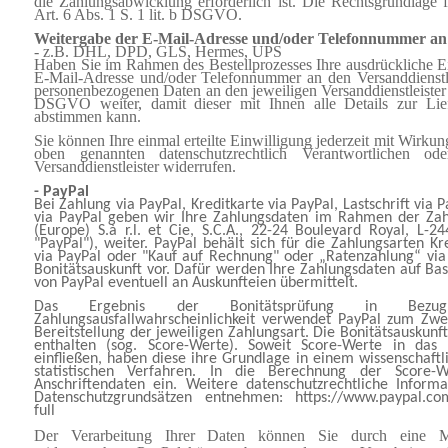
die Zahlungsabwicklung erforderlich ist. Die Rechtsgrundlage f
Art. 6 Abs. 1 S. 1 lit. b DSGVO.
Weitergabe der E-Mail-Adresse und/oder Telefonnummer an 
- z.B. DHL, DPD, GLS, Hermes, UPS
Haben Sie im Rahmen des Bestellprozesses Ihre ausdrückliche Ei
E-Mail-Adresse und/oder Telefonnummer an den Versanddienstleis
personenbezogenen Daten an den jeweiligen Versanddienstleister
DSGVO weiter, damit dieser mit Ihnen alle Details zur Liefe
abstimmen kann.
Sie können Ihre einmal erteilte Einwilligung jederzeit mit Wirku
oben genannten datenschutzrechtlich Verantwortlichen o
Versanddienstleister widerrufen.
- PayPal
Bei Zahlung via PayPal, Kreditkarte via PayPal, Lastschrift via
via PayPal geben wir Ihre Zahlungsdaten im Rahmen der Zah
(Europe) S.à r.l. et Cie, S.C.A., 22-24 Boulevard Royal, L
"PayPal"), weiter. PayPal behält sich für die Zahlungsarten Kre
via PayPal oder "Kauf auf Rechnung" oder „Ratenzahlung“ via
Bonitätsauskunft vor. Dafür werden Ihre Zahlungsdaten auf Basi
von PayPal eventuell an Auskunfteien übermittelt.
Das Ergebnis der Bonitätsprüfung in Bezug
Zahlungsausfallwahrscheinlichkeit verwendet PayPal zum Zwe
Bereitstellung der jeweiligen Zahlungsart. Die Bonitätsauskunf
enthalten (sog. Score-Werte). Soweit Score-Werte in das 
einfließen, haben diese ihre Grundlage in einem wissenschaft
statistischen Verfahren. In die Berechnung der Score-
Anschriftendaten ein. Weitere datenschutzrechtliche Inform
Datenschutzgrundsätzen entnehmen: https://www.paypal.co
full
Der Verarbeitung Ihrer Daten können Sie durch eine Mit