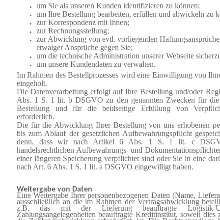
um Sie als unseren Kunden identifizieren zu können;
um Ihre Bestellung bearbeiten, erfüllen und abwickeln zu 
zur Korrespondenz mit Ihnen;
zur Rechnungsstellung;
zur Abwicklung von evtl. vorliegenden Haftungsansprüch
etwaiger Ansprüche gegen Sie;
um die technische Administration unserer Webseite sicherzu
um unsere Kundendaten zu verwalten.
Im Rahmen des Bestellprozesses wird eine Einwilligung von Ihne
eingeholt.
Die Datenverarbeitung erfolgt auf Ihre Bestellung und/oder Regis
Abs. 1 S. 1 lit. b DSGVO zu den genannten Zwecken für die 
Bestellung und für die beidseitige Erfüllung von Verpfli
erforderlich.
Die für die Abwicklung Ihrer Bestellung von uns erhobenen 
bis zum Ablauf der gesetzlichen Aufbewahrungspflicht gespeich
denn, dass wir nach Artikel 6 Abs. 1 S. 1 lit. c DSG
handelsrechtlichen Aufbewahrungs- und Dokumentationspflich
einer längeren Speicherung verpflichtet sind oder Sie in eine d
nach Art. 6 Abs. 1 S. 1 lit. a DSGVO eingewilligt haben.
Weitergabe von Daten
Eine Weitergabe Ihrer personenbezogenen Daten (Name, Lieferadr
ausschließlich an die im Rahmen der Vertragsabwicklung beteili
z.B. das mit der Lieferung beauftragte Logistik
Zahlungsangelegenheiten beauftragte Kreditinstitut, soweit dies