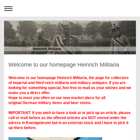
Heinrich Militaria
Welcome to our homepage Heinrich Militaria
Welcome to our homepage Heinrich Militaria, the page for collectors
of imperial and third reich militaria and military antiques.
If you are
looking for something special, feel free to mail us your wishes and we
make you a direct offer.
Hope to meet you often on our new market place for all
original German military items and beer steins.
IMPORTANT: If you wish to have a look at or pick up an article, please
call or mail before as the offered articles are NOT stored under the
adress in Koenigsbrunn but in an external stock and I have to pick it
up there before.